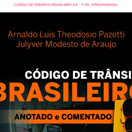
CÓDIGO DE TRÂNSITO BRASILEIRO A/C - 7ª ED. V.PROFISSIONAL