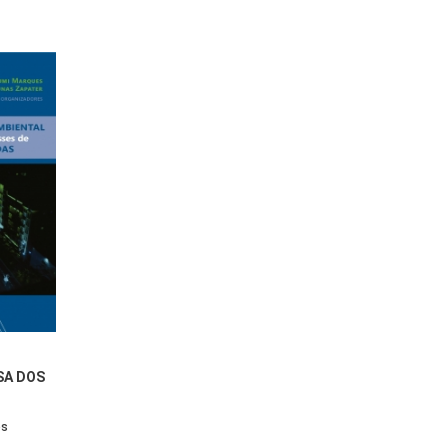
SA DOS
RESAS
os