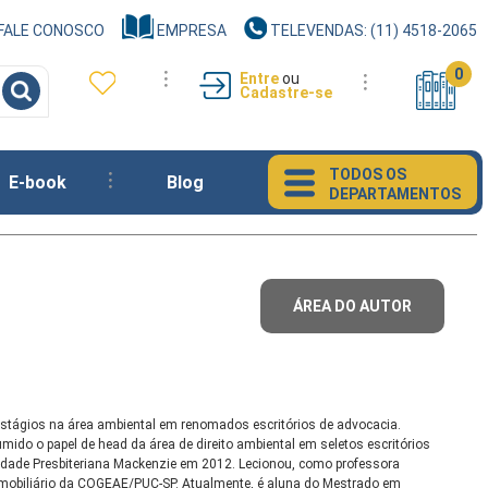
FALE CONOSCO
EMPRESA
TELEVENDAS: (11) 4518-2065
0
Entre
ou
Cadastre-se
TODOS OS
E-book
Blog
DEPARTAMENTOS
ÁREA DO AUTOR
estágios na área ambiental em renomados escritórios de advocacia.
mido o papel de
head
da área de direito ambiental em seletos escritórios
sidade Presbiteriana Mackenzie em 2012. Lecionou, como professora
o Imobiliário da COGEAE/PUC-SP. Atualmente, é aluna do Mestrado em