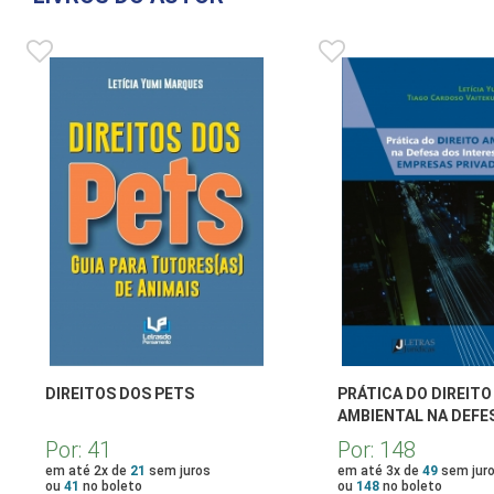
DIREITOS DOS PETS
PRÁTICA DO DIREITO
AMBIENTAL NA DEFE
INTERESSES DE EMP
Por:
41
Por:
148
PRIVADAS
em até 2x de
21
sem juros
em até 3x de
49
sem jur
ou
41
no boleto
ou
148
no boleto