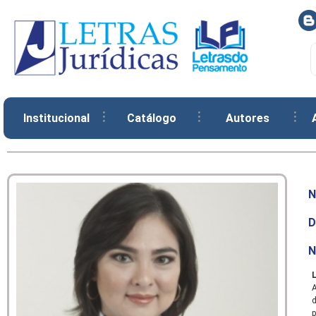
Institucional
Catálogo
Autores
N
D
N
d
p