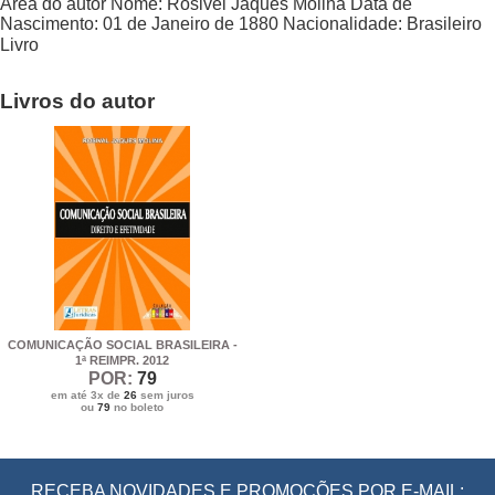
Área do autor
Nome:
Rosivel Jaques Molina
Data de
Nascimento:
01 de Janeiro de 1880
Nacionalidade:
Brasileiro
Livro
Livros do autor
COMUNICAÇÃO SOCIAL BRASILEIRA -
1ª REIMPR. 2012
POR:
79
em até 3x de
26
sem juros
ou
79
no boleto
RECEBA NOVIDADES E PROMOÇÕES POR E-MAIL: