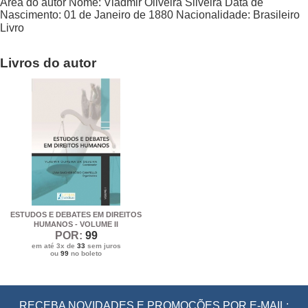
Área do autor
Nome:
Vladmir Oliveira Silveira
Data de
Nascimento:
01 de Janeiro de 1880
Nacionalidade:
Brasileiro
Livro
Livros do autor
ESTUDOS E DEBATES EM DIREITOS
HUMANOS - VOLUME II
POR:
99
em até 3x de
33
sem juros
ou
99
no boleto
RECEBA NOVIDADES E PROMOÇÕES POR E-MAIL: