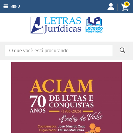
0
MENU