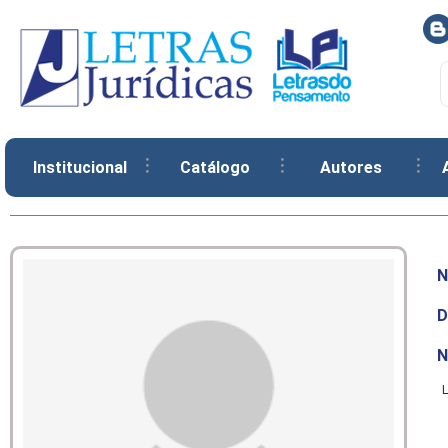
Institucional
Catálogo
Autores
N
D
N
L