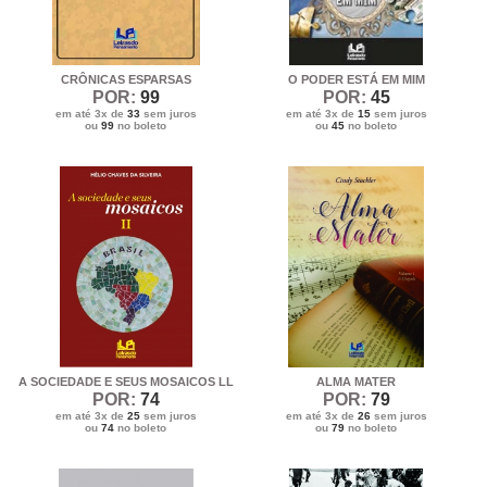
CRÔNICAS ESPARSAS
O PODER ESTÁ EM MIM
POR:
99
POR:
45
em até 3x de
33
sem juros
em até 3x de
15
sem juros
ou
99
no boleto
ou
45
no boleto
A SOCIEDADE E SEUS MOSAICOS LL
ALMA MATER
POR:
74
POR:
79
em até 3x de
25
sem juros
em até 3x de
26
sem juros
ou
74
no boleto
ou
79
no boleto