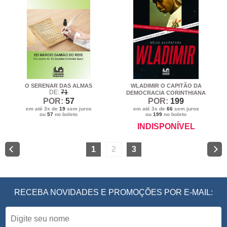
O SERENAR DAS ALMAS
WLADIMIR O CAPITÃO DA
DE:
71
DEMOCRACIA CORINTHIANA
POR:
57
POR:
199
em até 3x de
19
sem juros
em até 3x de
66
sem juros
ou
57
no boleto
ou
199
no boleto
INDISPONÍVEL
1
2
3
RECEBA NOVIDADES E PROMOÇÕES POR E-MAIL: