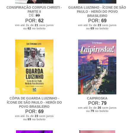
CONSPIRAÇÃO CORPUS CHRISTI -
GUARDA LUIZINHO - ÍCONE DE SÃO
PARTE II
PAULO - HERÓI DO POVO
DE:
89
BRASILEIRO
POR:
62
POR:
69
em até 3x de
21
sem juros
em até 3x de
23
sem juros
ou
62
no boleto
ou
69
no boleto
CÓPIA DE GUARDA LUIZINHO -
CAIPIROSKA
ÍCONE DE SÃO PAULO - HERÓI DO
POR:
79
POVO BRASILEIRO
em até 3x de
26
sem juros
POR:
69
ou
79
no boleto
em até 3x de
23
sem juros
ou
69
no boleto