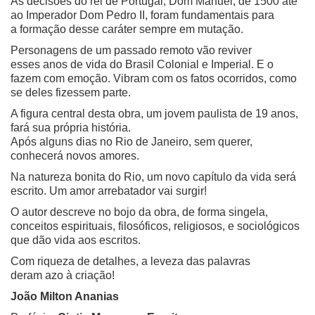
As decisões do rei de Portugal, Dom Manuel, de 1500 até
ao Imperador Dom Pedro II, foram fundamentais para
a formação desse caráter sempre em mutação.
Personagens de um passado remoto vão reviver
esses anos de vida do Brasil Colonial e Imperial. E o
fazem com emoção. Vibram com os fatos ocorridos, como
se deles fizessem parte.
A figura central desta obra, um jovem paulista de 19 anos,
fará sua própria história.
Após alguns dias no Rio de Janeiro, sem querer,
conhecerá novos amores.
Na natureza bonita do Rio, um novo capítulo da vida será
escrito. Um amor arrebatador vai surgir!
O autor descreve no bojo da obra, de forma singela,
conceitos espirituais, filosóficos, religiosos, e sociológicos
que dão vida aos escritos.
Com riqueza de detalhes, a leveza das palavras
deram azo à criação!
João Milton Ananias