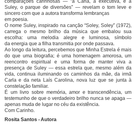
comparações carinhosas — “a Carla, a executiva, e a
Suley, o parque de diversões” — revelam o tom leve e
sincero com que a autora transforma lembranças
em poesia.
O nome Suley, inspirado na canção “Soley, Soley” (1972),
carrega o mesmo brilho da música que embalou sua
escolha: uma melodia alegre e luminosa, símbolo
da energia que a filha transmitia por onde passava.
Ao longo da leitura, percebemos que Minha Estrela é mais
do que uma biografia; é uma homenagem amorosa, um
reencontro espiritual e uma forma de manter viva a
presença de Suley — essa estrela que, mesmo além da
vida, continua iluminando os caminhos da mãe, da irmã
Carla e da neta Laís Carolina, nova luz que se junta à
constelação familiar.
É um livro sobre memória, amor e transcendência, um
testemunho de que o verdadeiro brilho nunca se apaga —
apenas muda de lugar no céu da existência.
Com Carinho.
Rosita Santos - Autora