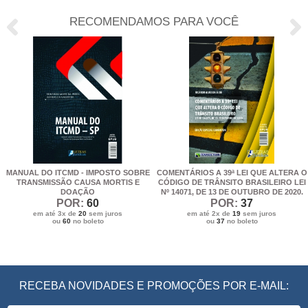
RECOMENDAMOS PARA VOCÊ
MANUAL DO ITCMD - IMPOSTO SOBRE
COMENTÁRIOS A 39ª LEI QUE ALTERA O
TRANSMISSÃO CAUSA MORTIS E
CÓDIGO DE TRÂNSITO BRASILEIRO LEI
DOAÇÃO
Nº 14071, DE 13 DE OUTUBRO DE 2020.
POR:
60
POR:
37
em até 3x de
20
sem juros
em até 2x de
19
sem juros
ou
60
no boleto
ou
37
no boleto
RECEBA NOVIDADES E PROMOÇÕES POR E-MAIL: