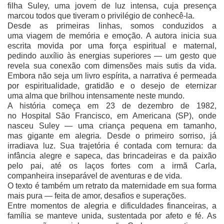
filha Suley, uma jovem de luz intensa, cuja presença
marcou todos que tiveram o privilégio de conhecê-la.
Desde as primeiras linhas, somos conduzidos a
uma viagem de memória e emoção. A autora inicia sua
escrita movida por uma força espiritual e maternal,
pedindo auxílio às energias superiores — um gesto que
revela sua conexão com dimensões mais sutis da vida.
Embora não seja um livro espírita, a narrativa é permeada
por espiritualidade, gratidão e o desejo de eternizar
uma alma que brilhou intensamente neste mundo.
A história começa em 23 de dezembro de 1982,
no Hospital São Francisco, em Americana (SP), onde
nasceu Suley — uma criança pequena em tamanho,
mas gigante em alegria. Desde o primeiro sorriso, já
irradiava luz. Sua trajetória é contada com ternura: da
infância alegre e sapeca, das brincadeiras e da paixão
pelo pai, até os laços fortes com a irmã Carla,
companheira inseparável de aventuras e de vida.
O texto é também um retrato da maternidade em sua forma
mais pura — feita de amor, desafios e superações.
Entre momentos de alegria e dificuldades financeiras, a
família se manteve unida, sustentada por afeto e fé. As