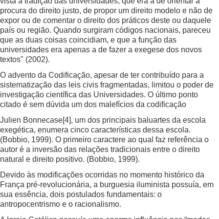
vista a tradição das universidades, que era a de orientar a
procura do direito justo, de propor um direito modelo e não de
expor ou de comentar o direito dos práticos deste ou daquele
país ou região. Quando surgiram códigos nacionais, pareceu
que as duas coisas coincidiam, e que a função das
universidades era apenas a de fazer a exegese dos novos
textos" (2002).
O advento da Codificação, apesar de ter contribuído para a
sistematização das leis civis fragmentadas, limitou o poder de
investigação científica das Universidades. O último ponto
citado é sem dúvida um dos malefícios da codificação
Julien Bonnecase
[4]
, um dos principais baluartes da escola
exegética, enumera cinco características dessa escola.
(Bobbio, 1999). O primeiro caractere ao qual faz referência o
autor é a inversão das relações tradicionais entre o direito
natural e direito positivo. (Bobbio, 1999).
Devido às modificações ocorridas no momento histórico da
França pré-revolucionária, a burguesia iluminista possuía, em
sua essência, dois postulados fundamentais: o
antropocentrismo e o racionalismo.