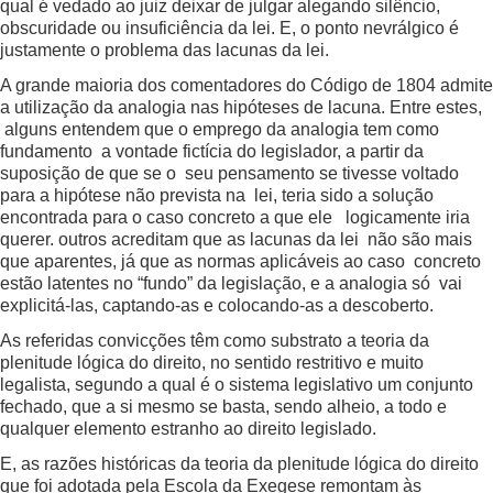
qual é vedado ao juiz deixar de julgar alegando silêncio,
obscuridade ou insuficiência da lei. E, o ponto nevrálgico é
justamente o problema das lacunas da lei.
A grande maioria dos comentadores do Código de 1804 admite
a utilização da analogia nas hipóteses de lacuna. Entre estes,
alguns entendem que o emprego da analogia tem como
fundamento a vontade fictícia do legislador, a partir da
suposição de que se o seu pensamento se tivesse voltado
para a hipótese não prevista na lei, teria sido a solução
encontrada para o caso concreto a que ele logicamente iria
querer. outros acreditam que as lacunas da lei não são mais
que aparentes, já que as normas aplicáveis ao caso concreto
estão latentes no “fundo” da legislação, e a analogia só vai
explicitá-las, captando-as e colocando-as a descoberto.
As referidas convicções têm como substrato a teoria da
plenitude lógica do direito, no sentido restritivo e muito
legalista, segundo a qual é o sistema legislativo um conjunto
fechado, que a si mesmo se basta, sendo alheio, a todo e
qualquer elemento estranho ao direito legislado.
E, as razões históricas da teoria da plenitude lógica do direito
que foi adotada pela Escola da Exegese remontam às