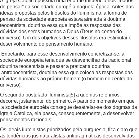
A Igreja Católica possuía uma enorme influência nos “modos
de pensar” da sociedade européia naquela época. Antes das
ideias propostas pelos filósofos do Iluminismo, a forma de
pensar da sociedade europeia estava atrelada à doutrina
teocentrista, doutrina essa que impõe as respostas das
dúvidas dos seres humanos a Deus (Deus no centro do
universo). Um dos objetivos desses filósofos era estimular o
desenvolvimento do pensamento humano.
Entretanto, para esse desenvolvimento concretizar-se, a
sociedade européia teria que se desvencilhar da tradicional
doutrina teocentrista e passar a praticar a doutrina
antropocentrista, doutrina essa que coloca as respostas das
dúvidas humanas ao próprio homem (o homem no centro do
universo).
O segundo postulado iluminista
[5]
a que nos referimos,
decorre, justamente, do primeiro. A partir do momento em que
a sociedade européia consegue desatrelar-se dos dogmas da
Igreja Católica, ela passa, consequentemente, a desenvolver
pensamentos racionais.
Os ideais iluministas priorizados pela burguesia, fica claro que
as tendências jus naturalistas antipragmáticas desenvolvidas