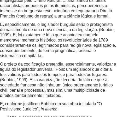
empregados pelo Direito Natural. E, analisando os ideais
racionalistas propostos pelos iluministas, perceberemos o
interesse da burguesia revolucionária em equiparar o Direito
Francês (conjunto de regras) a uma ciência lógica e formal.
E, especificamente, o legislador burguês seria o protagonista
do nascimento de uma nova ciência, a da legislação. (Bobbio,
1999). E, foi exatamente foi o que aconteceu naquele
memorável momento histórico, os revolucionários de 1789
consideraram-se os legitimados para redigir nova legislação e,
consequentemente, de forma pragmática, racional e
sistemática compilá-la.
O projeto da codificação pretendia, essencialmente, valorizar a
figura do legislador universal. Pois: um legislador que ditaria
leis válidas para todos os tempos e para todos os lugares.
(Bobbio, 1999). Esta valorização decorria do fato de que a
sociedade francesa não tinha um único ordenamento jurídico
civil, penal e processual, mas sim, uma multiplicidade de
direitos territorialmente limitados.
E, conforme justificou Bobbio em sua obra intitulada "O
Positivismo Jurídico",
in litteris
: