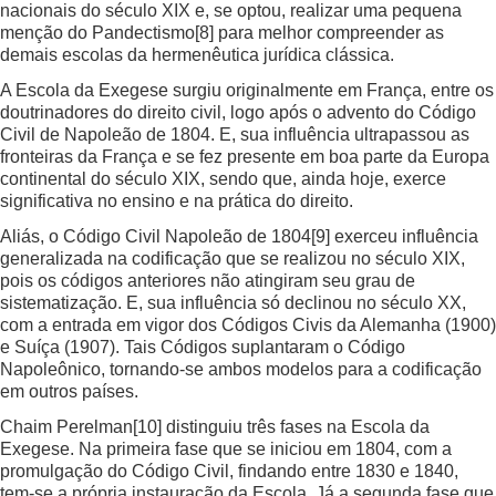
nacionais do século XIX e, se optou, realizar uma pequena
menção do Pandectismo
[8]
para melhor compreender as
demais escolas da hermenêutica jurídica clássica.
A Escola da Exegese surgiu originalmente em França, entre os
doutrinadores do direito civil, logo após o advento do Código
Civil de Napoleão de 1804. E, sua influência ultrapassou as
fronteiras da França e se fez presente em boa parte da Europa
continental do século XIX, sendo que, ainda hoje, exerce
significativa no ensino e na prática do direito.
Aliás, o Código Civil Napoleão de 1804
[9]
exerceu influência
generalizada na codificação que se realizou no século XIX,
pois os códigos anteriores não atingiram seu grau de
sistematização. E, sua influência só declinou no século XX,
com a entrada em vigor dos Códigos Civis da Alemanha (1900)
e Suíça (1907). Tais Códigos suplantaram o Código
Napoleônico, tornando-se ambos modelos para a codificação
em outros países.
Chaim Perelman
[10]
distinguiu três fases na Escola da
Exegese. Na primeira fase que se iniciou em 1804, com a
promulgação do Código Civil, findando entre 1830 e 1840,
tem-se a própria instauração da Escola. Já a segunda fase que