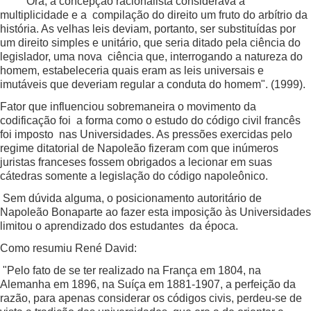
" Ora, a concepção racionalista considerava a
multiplicidade e a compilação do direito um fruto do arbítrio da
história. As velhas leis deviam, portanto, ser substituídas por
um direito simples e unitário, que seria ditado pela ciência do
legislador, uma nova ciência que, interrogando a natureza do
homem, estabeleceria quais eram as leis universais e
imutáveis que deveriam regular a conduta do homem". (1999).
Fator que influenciou sobremaneira o movimento da
codificação foi a forma como o estudo do código civil francês
foi imposto nas Universidades. As pressões exercidas pelo
regime ditatorial de Napoleão fizeram com que inúmeros
juristas franceses fossem obrigados a lecionar em suas
cátedras somente a legislação do código napoleônico.
Sem dúvida alguma, o posicionamento autoritário de
Napoleão Bonaparte ao fazer esta imposição às Universidades
limitou o aprendizado dos estudantes da época.
Como resumiu René David:
"Pelo fato de se ter realizado na França em 1804, na
Alemanha em 1896, na Suíça em 1881-1907, a perfeição da
razão, para apenas considerar os códigos civis, perdeu-se de