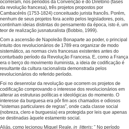
ocorreram, nos períodos da Convenção e do Diretório (fases
da revolução francesa), três projetos propostos por
Cambacérès (1753-1824) conceituado jurista francês. Porém,
nenhum de seus projetos fora aceito pelos legisladores, pois,
continham ideias distintas do pensamento da época, isto é, um
teor de realização jusnaturalista (Bobbio, 1999).
Com a ascensão de Napoleão Bonaparte ao poder, o principal
intuito dos revolucionários de 1789 era organizar de modo
sistemático, as normas civis francesas existentes antes do
conturbado período da Revolução Francesa. E, como a França
era o berço do movimento iluminista, a ideia de codificação é
resultante da cultura racionalista demonstrada pelos
revolucionários do referido período.
Foi no desenrolar da revolução que ocorrem os projetos de
codificação comprovando o interesse dos revolucionários em
alterar as estruturas políticas e ideológicas do momento. O
interesse da burguesa era pôr fim aos chamados e odiosos
“sistemas particulares de regras”, onde cada classe social
(nobreza, clero e burguesia) era protegida por leis que apenas
se destinadas àquele estamento social.
Aliás, como lecionou Miguel Reale,
in litteris
: " No período