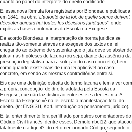
quanto ao papel do intérprete do direito codificado.
E, essa nova fórmula fora registrada por Blondeau e publicada
em 1841, na obra “
L'autorité de la loi: de quelle source doivent
découler aujourd'hui toutes les décisions juridiques
”, onde
expôs as bases doutrinárias da Escola da Exegese.
De acordo Blondeau, a interpretação da norma jurídica se
realiza tão-somente através da exegese dos textos de lei,
chegando ao extremo de sustentar que o juiz deve se abster de
julgar nas hipóteses de lacuna (ou seja, diante da ausência da
prescrição legislativa para a solução do caso concreto), bem
como quando existe mais de uma lei aplicável ao caso
concreto, em sendo as mesmas contraditórias entre si.
Eis que uma definição estreita do termo lacuna e tem a ver com
a própria concepção de direito adotada pela Escola da
Exegese, que não faz distinção entre este e a lei escrita. A
Escola da Exegese vê na lei escrita a manifestação total do
direito. (
In:
ENGISH, Karl. Introdução ao pensamento jurídico).
E, tal entendimento fora perfilhado por outros comentadores do
Código Civil francês, dentre esses, Demolombe
[12]
que atacou
fatalmente o artigo 4º, do retromencionado Código, segundo o