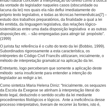
então natural conceber a interpretação do direito como a busca
da vontade do legislador naqueles casos (obscuridade ou
lacuna da lei) nos quais ela não deflui imediatamente do
próprio texto legislativo, e todas as técnicas hermenêuticas
[7]
–
estudo dos trabalhos preparatórios, da finalidade a qual a lei
foi emitida, da linguagem legislativa, das relações lógico-
sistemáticas entre uma dada disposição legislativa e as outras
disposições etc. – são empregadas para atingir tal propósito”.
(1999)
O jurista faz referência é o culto do texto da lei (Bobbio, 1999).
Subordinados rigorosamente a esta característica, os
intérpretes do Código Civil Francês utilizaram, inicialmente, o
método de interpretação gramatical na aplicação da lei.
Entretanto, logo perceberam que somente a aplicação deste
método seria insuficiente para entender a intenção do
legislador ao redigir a lei.
Como sintetiza Maria Helena Diniz: “Inicialmente, os sequazes
da Escola da Exegese se atinham à interpretação literal do
texto legal, deduzindo o sentido oculto da lei mediante
procedimentos filológicos e lógicos. Ante a ineficiência desse
processo interpretativo, tiveram de recorrer às fontes, isto é,