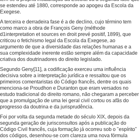
se estendeu até 1880, corresponde ao apogeu da Escola da
Exegese.
A terceira e derradeira fase é a de declino, cujo término tem
como marco a obra de François Geny (méthode
d1interpretation et sources en droit prevé positif, 1899), que
criticou o fetichismo legal da Escola da Exegese, ao
argumento de que a diversidade das relações humanas e a
sua complexidade inerente estão sempre além da capacidade
criativa dos doutrinadores do direito legislado.
Segundo Geny
[11]
, a codificação exerceu uma influência
decisiva sobre a interpretação jurídica e ressaltou que os
primeiros comentaristas do Código francês, dentre os quais
menciona-se Proudhon e Duranton que eram versados no
estudo tradicional do direito romano, não chegaram a perceber
que a promulgação de uma lei geral civil cortou os afãs do
progresso da doutrina e da jurisprudência.
Foi por volta da segunda metade do século XIX, depois da
segunda geração de jurisconsultos após a publicação do
Código Civil francês, cuja formação já ocorreu sob o "espírito"
dos códigos, desenhou-se com clareza uma nova fórmula