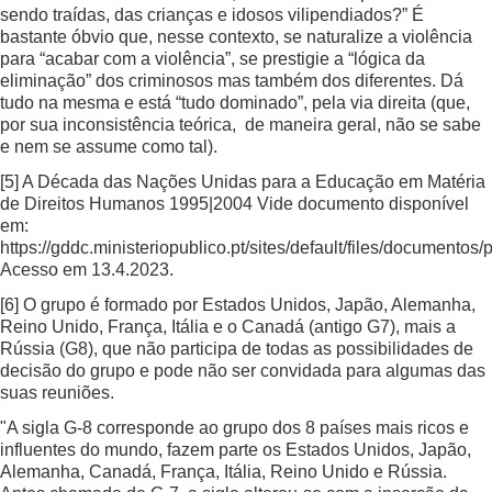
sendo traídas, das crianças e idosos vilipendiados?” É
bastante óbvio que, nesse contexto, se naturalize a violência
para “acabar com a violência”, se prestigie a “lógica da
eliminação” dos criminosos mas também dos diferentes. Dá
tudo na mesma e está “tudo dominado”, pela via direita (que,
por sua inconsistência teórica, de maneira geral, não se sabe
e nem se assume como tal).
[5]
A Década das Nações Unidas para a Educação em Matéria
de Direitos Humanos 1995|2004 Vide documento disponível
em:
https://gddc.ministeriopublico.pt/sites/default/files/docume
Acesso em 13.4.2023.
[6]
O grupo é formado por Estados Unidos, Japão, Alemanha,
Reino Unido, França, Itália e o Canadá (antigo G7), mais a
Rússia (G8), que não participa de todas as possibilidades de
decisão do grupo e pode não ser convidada para algumas das
suas reuniões.
"A sigla G-8 corresponde ao grupo dos 8 países mais ricos e
influentes do mundo, fazem parte os Estados Unidos, Japão,
Alemanha, Canadá, França, Itália, Reino Unido e Rússia.