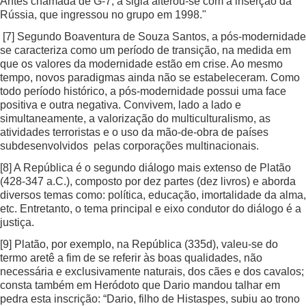
Antes chamada de G-7, a sigla alterou-se com a inserção da
Rússia, que ingressou no grupo em 1998."
[7]
Segundo Boaventura de Souza Santos, a pós-modernidade
se caracteriza como um período de transição, na medida em
que os valores da modernidade estão em crise. Ao mesmo
tempo, novos paradigmas ainda não se estabeleceram. Como
todo período histórico, a pós-modernidade possui uma face
positiva e outra negativa. Convivem, lado a lado e
simultaneamente, a valorização do multiculturalismo, as
atividades terroristas e o uso da mão-de-obra de países
subdesenvolvidos pelas corporações multinacionais.
[8]
A República é o segundo diálogo mais extenso de Platão
(428-347 a.C.), composto por dez partes (dez livros) e aborda
diversos temas como: política, educação, imortalidade da alma,
etc. Entretanto, o tema principal e eixo condutor do diálogo é a
justiça.
[9]
Platão, por exemplo, na República (335d), valeu-se do
termo aretê a fim de se referir às boas qualidades, não
necessária e exclusivamente naturais, dos cães e dos cavalos;
consta também em Heródoto que Dario mandou talhar em
pedra esta inscrição: “Dario, filho de Histaspes, subiu ao trono