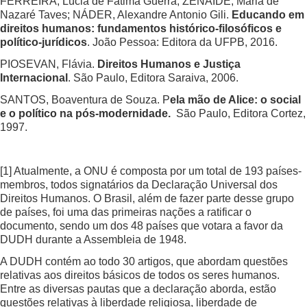
FERREIRA, Lúcia de Fátima Guerra; ZENAIDE, Maria de
Nazaré Taves; NÁDER, Alexandre Antonio Gili.
Educando em
direitos humanos: fundamentos histórico-filosóficos e
político-jurídicos
. João Pessoa: Editora da UFPB, 2016.
PIOSEVAN, Flávia.
Direitos Humanos e Justiça
Internacional
. São Paulo, Editora Saraiva, 2006.
SANTOS, Boaventura de Souza. P
ela mão de Alice: o social
e o político na pós-modernidade.
São Paulo, Editora Cortez,
1997.
[1]
Atualmente, a ONU é composta por um total de 193 países-
membros, todos signatários da Declaração Universal dos
Direitos Humanos. O Brasil, além de fazer parte desse grupo
de países, foi uma das primeiras nações a ratificar o
documento, sendo um dos 48 países que votara a favor da
DUDH durante a Assembleia de 1948.
A DUDH contém ao todo 30 artigos, que abordam questões
relativas aos direitos básicos de todos os seres humanos.
Entre as diversas pautas que a declaração aborda, estão
questões relativas à liberdade religiosa, liberdade de