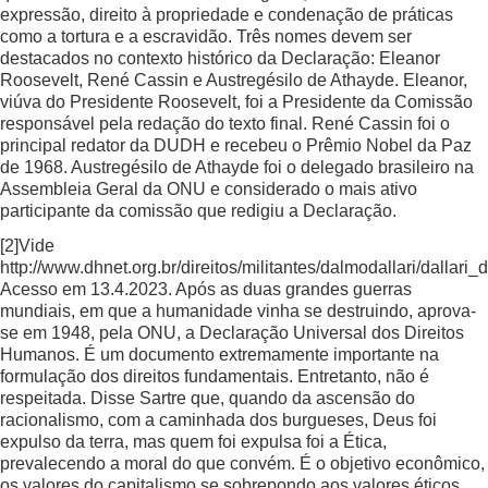
expressão, direito à propriedade e condenação de práticas
como a tortura e a escravidão. Três nomes devem ser
destacados no contexto histórico da Declaração: Eleanor
Roosevelt, René Cassin e Austregésilo de Athayde. Eleanor,
viúva do Presidente Roosevelt, foi a Presidente da Comissão
responsável pela redação do texto final. René Cassin foi o
principal redator da DUDH e recebeu o Prêmio Nobel da Paz
de 1968. Austregésilo de Athayde foi o delegado brasileiro na
Assembleia Geral da ONU e considerado o mais ativo
participante da comissão que redigiu a Declaração.
[2]
Vide
http://www.dhnet.org.br/direitos/militantes/dalmodallari/dallari
Acesso em 13.4.2023. Após as duas grandes guerras
mundiais, em que a humanidade vinha se destruindo, aprova-
se em 1948, pela ONU, a Declaração Universal dos Direitos
Humanos. É um documento extremamente importante na
formulação dos direitos fundamentais. Entretanto, não é
respeitada. Disse Sartre que, quando da ascensão do
racionalismo, com a caminhada dos burgueses, Deus foi
expulso da terra, mas quem foi expulsa foi a Ética,
prevalecendo a moral do que convém. É o objetivo econômico,
os valores do capitalismo se sobrepondo aos valores éticos.