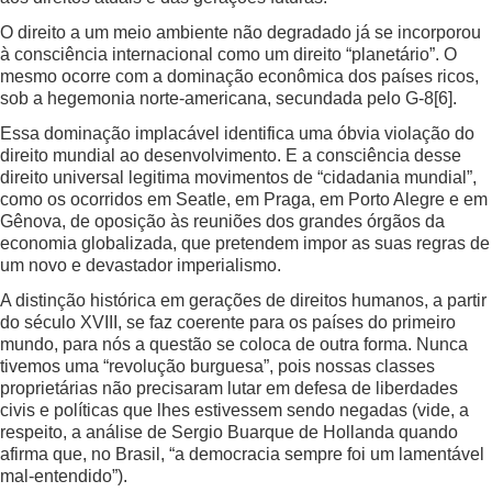
O direito a um meio ambiente não degradado já se incorporou
à consciência internacional como um direito “planetário”. O
mesmo ocorre com a dominação econômica dos países ricos,
sob a hegemonia norte-americana, secundada pelo G-8
[6]
.
Essa dominação implacável identifica uma óbvia violação do
direito mundial ao desenvolvimento. E a consciência desse
direito universal legitima movimentos de “cidadania mundial”,
como os ocorridos em Seatle, em Praga, em Porto Alegre e em
Gênova, de oposição às reuniões dos grandes órgãos da
economia globalizada, que pretendem impor as suas regras de
um novo e devastador imperialismo.
A distinção histórica em gerações de direitos humanos, a partir
do século XVIII, se faz coerente para os países do primeiro
mundo, para nós a questão se coloca de outra forma. Nunca
tivemos uma “revolução burguesa”, pois nossas classes
proprietárias não precisaram lutar em defesa de liberdades
civis e políticas que lhes estivessem sendo negadas (vide, a
respeito, a análise de Sergio Buarque de Hollanda quando
afirma que, no Brasil, “a democracia sempre foi um lamentável
mal-entendido”).