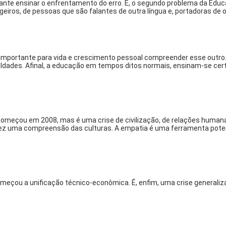
elevante ensinar o enfrentamento do erro. E, o segundo problema da E
iros, de pessoas que são falantes de outra língua e, portadoras de ou
 importante para vida e crescimento pessoal compreender esse outro.
dades. Afinal, a educação em tempos ditos normais, ensinam-se certez
omeçou em 2008, mas é uma crise de civilização, de relações humanas
fez uma compreensão das culturas. A empatia é uma ferramenta potent
eçou a unificação técnico-econômica. É, enfim, uma crise generalizad