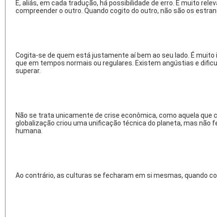
E, aliás, em cada tradução, há possibilidade de erro. É muito r
compreender o outro. Quando cogito do outro, não são os estrange
Cogita-se de quem está justamente aí bem ao seu lado. É muito
que em tempos normais ou regulares. Existem angústias e dificul
superar.
Não se trata unicamente de crise econômica, como aquela que c
globalização criou uma unificação técnica do planeta, mas não 
humana.
Ao contrário, as culturas se fecharam em si mesmas, quando com