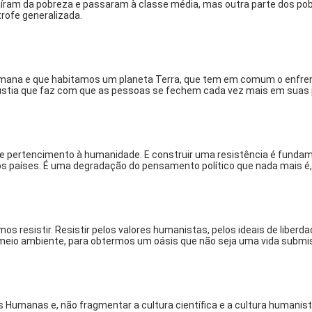
aíram da pobreza e passaram à classe média, mas outra parte dos pob
rofe generalizada.
mana e que habitamos um planeta Terra, que tem em comum o enfrenta
ústia que faz com que as pessoas se fechem cada vez mais em suas pró
de pertencimento à humanidade. E construir uma resistência é fun
s países. É uma degradação do pensamento político que nada mais é,
resistir. Resistir pelos valores humanistas, pelos ideais de liberda
meio ambiente, para obtermos um oásis que não seja uma vida submiss
 Humanas e, não fragmentar a cultura científica e a cultura humanista