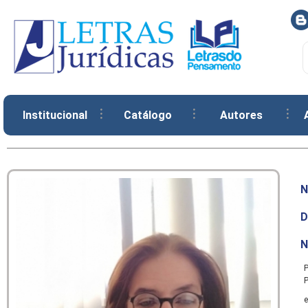
Institucional
Catálogo
Autores
N
D
N
P
P
e