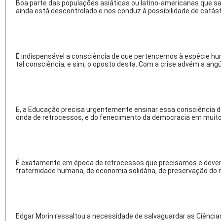
Boa parte das populações asiáticas ou latino-americanas que s
ainda está descontrolado e nos conduz à possibilidade de catást
É indispensável a consciência de que pertencemos à espécie hu
tal consciência, e sim, o oposto desta. Com a crise advém a ang
E, a Educação precisa urgentemente ensinar essa consciência 
onda de retrocessos, e do fenecimento da democracia em muito
É exatamente em época de retrocessos que precisamos e devemos 
fraternidade humana, de economia solidária, de preservação do 
Edgar Morin ressaltou a necessidade de salvaguardar as Ciências