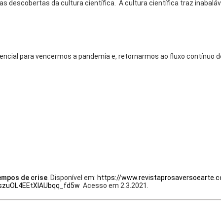
as descobertas da cultura científica. A cultura científica traz inaba
encial para vencermos a pandemia e, retornarmos ao fluxo contínuo de
empos de crise
. Disponível em:
https://www.revistaprosaversoearte.c
szuOL4EEtXlAUbqq_fd5w
Acesso em 2.3.2021.