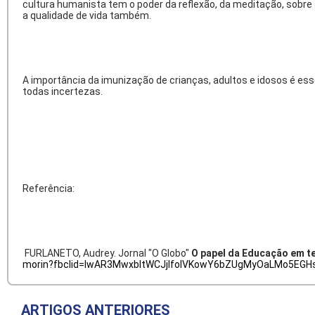
cultura humanista tem o poder da reflexão, da meditação, sobre 
a qualidade de vida também.
A importância da imunização de crianças, adultos e idosos é ess
todas incertezas.
Referência:
FURLANETO, Audrey. Jornal "O Globo"
O papel da Educação em t
morin?fbclid=IwAR3MwxbItWCJjlfoIVKowY6bZUgMyOaLMo5EGH
ARTIGOS ANTERIORES