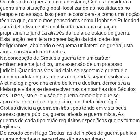
Qualificando a guerra como um estado, Grotius considera a
guerra uma situação global, localizando as hostilidades no
tempo e no espaço. Isso permite considerá-la como uma noção
técnica que, com outros pensadores como Hobbes e Pufendorf
, será definitivamente amplificada para uma situação
propriamente jurídica através da ideia de estado de guerra.
Esta noção permite a representação da totalidade dos
beligerantes, abalando o esquema unilateral de guerra justa
ainda conservado em Grotius.
Na concepção de Grotius a guerra tem um caráter
eminentemente jurídico, uma extensão de um processo
judicial. Quando as vias judiciais se esgotam a guerra é o
caminho adotado para que as contendas sejam resolvidas.
A etimologia grociana entre bellum e duellum, demonstra a
ideia que viria a se desenvolver nas campanhas dos Séculos
das Luzes, isto é, a visão da guerra como algo que se
aproxima de um duelo judiciário, um duelo bien réglé.
Grotius dividiu a guerra em três tipos tendo em vista seus
atores: guerra pública, guerra privada e guerra mista. As
guerras de cada tipo terão requisitos específicos que as tornam
legítimas.
De acordo com Hugo Grotius, as definições de guerra pública,
guerra privada e guerra mista são as seguintes: