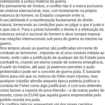
sobrepondo à justiça material da guerra.
No pensamento de Grotius, o conflito não é a marca exclusiva
do sistema internacional, mas, com fundamento na própria
natureza do homem, os Estados cooperam entre si.
A sociabilidade é a manifestação fundamental do direito
natural, fornecendo as condições para se julgar o que é justo e
o que não é. Para o jurista holandês o direito é a efetivação da
natureza social e racional do homem e deve sempre imperar
nas relações internacionais sob pena de guerra ou mesmo na
guerra.
Nos tempos atuais as guerras são justificadas em nome do
combate ao terrorismo , impondo-se aí uma conduta voltada ao
medo, onde cabe a justificação de qualquer ato do Estado para
combatê-lo, criando um eterno estado de extrema emergência.
A partir da história, até aqui, já podemos perceber o quão
problemático pode ser o conceito de guerra justa. É bastante
óbvio para nós que os motivos de Hitler eram injustos, mas
qualquer cidadão alemão daquela época poderia justificar a
conduta de Füher como algo justificável, e com isso defender,
como faziam a maioria do povo Alemão – e de outras partes do
mundo, como os EUA6 que aquela guerra empreendida pelo
partido nazista era justa.
Os conflitos bélicos apresentam um dos piores cenários