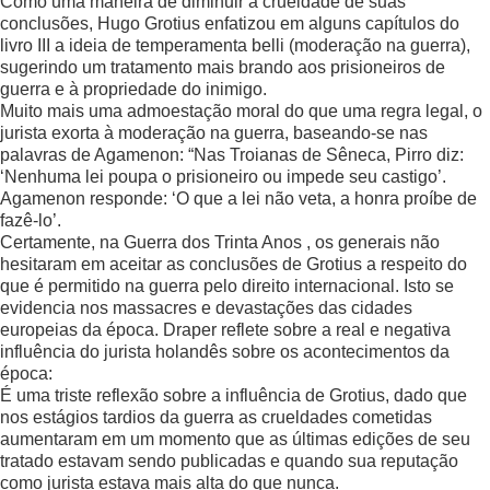
Como uma maneira de diminuir a crueldade de suas
conclusões, Hugo Grotius enfatizou em alguns capítulos do
livro III a ideia de temperamenta belli (moderação na guerra),
sugerindo um tratamento mais brando aos prisioneiros de
guerra e à propriedade do inimigo.
Muito mais uma admoestação moral do que uma regra legal, o
jurista exorta à moderação na guerra, baseando-se nas
palavras de Agamenon: “Nas Troianas de Sêneca, Pirro diz:
‘Nenhuma lei poupa o prisioneiro ou impede seu castigo’.
Agamenon responde: ‘O que a lei não veta, a honra proíbe de
fazê-lo’.
Certamente, na Guerra dos Trinta Anos , os generais não
hesitaram em aceitar as conclusões de Grotius a respeito do
que é permitido na guerra pelo direito internacional. Isto se
evidencia nos massacres e devastações das cidades
europeias da época. Draper reflete sobre a real e negativa
influência do jurista holandês sobre os acontecimentos da
época:
É uma triste reflexão sobre a influência de Grotius, dado que
nos estágios tardios da guerra as crueldades cometidas
aumentaram em um momento que as últimas edições de seu
tratado estavam sendo publicadas e quando sua reputação
como jurista estava mais alta do que nunca.