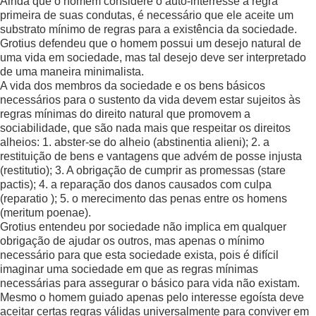
Ainda que o homem considere o auto-interresse a regra
primeira de suas condutas, é necessário que ele aceite um
substrato mínimo de regras para a existência da sociedade.
Grotius defendeu que o homem possui um desejo natural de
uma vida em sociedade, mas tal desejo deve ser interpretado
de uma maneira minimalista.
A vida dos membros da sociedade e os bens básicos
necessários para o sustento da vida devem estar sujeitos às
regras mínimas do direito natural que promovem a
sociabilidade, que são nada mais que respeitar os direitos
alheios: 1. abster-se do alheio (abstinentia alieni); 2. a
restituição de bens e vantagens que advém de posse injusta
(restitutio); 3. A obrigação de cumprir as promessas (stare
pactis); 4. a reparação dos danos causados com culpa
(reparatio ); 5. o merecimento das penas entre os homens
(meritum poenae).
Grotius entendeu por sociedade não implica em qualquer
obrigação de ajudar os outros, mas apenas o mínimo
necessário para que esta sociedade exista, pois é difícil
imaginar uma sociedade em que as regras mínimas
necessárias para assegurar o básico para vida não existam.
Mesmo o homem guiado apenas pelo interesse egoísta deve
aceitar certas regras válidas universalmente para conviver em