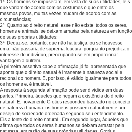
1ª: Os homens se impuseram, em vista de suas utilidades, leis
que variam de acordo com os costumes e que entre os
mesmos povos, muitas vezes mudam de acordo com as
circunstâncias;
2ª: Quanto ao direito natural, esse não existe; todos os seres,
homens e animais, se deixam arrastar pela natureza em função
de suas próprias utilidades;
3ª: Deduz-se, portanto, que não há justiça, ou se houvesse
uma, não passaria de suprema loucura, porquanto prejudica o
interesse do indivíduo, preocupando-se em proporcionar
vantagem a outrem.
A primeira assertiva cabe a afirmação já foi apresentada que
aponta que o direito natural é imanente à natureza social e
racional do homem. E, por isso, é válido igualmente para todos
os homens e, é imutável.
A resposta à segunda afirmação pode ser dividida em duas
partes. Primeira, àqueles que negam a existência do direito
natural. E, novamente Grotius respondeu baseado no conceito
de natureza humana: os homens possuem naturalmente um
desejo de sociedade ordenada segundo seu entendimento.
Eis a fonte do direito natural . Em segundo lugar, àqueles que
afirma que todos os seres humanos se deixam arrastar pela
natureza, em razão de suas próprias utilidades. Grotius