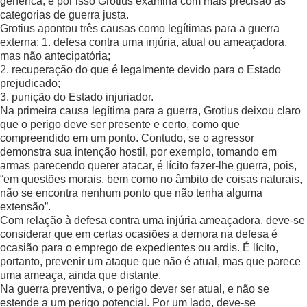
genérica, e por isso Grotius examina com mais precisão as
categorias de guerra justa.
Grotius apontou três causas como legítimas para a guerra
externa: 1. defesa contra uma injúria, atual ou ameaçadora,
mas não antecipatória;
2. recuperação do que é legalmente devido para o Estado
prejudicado;
3. punição do Estado injuriador.
Na primeira causa legítima para a guerra, Grotius deixou claro
que o perigo deve ser presente e certo, como que
compreendido em um ponto. Contudo, se o agressor
demonstra sua intenção hostil, por exemplo, tomando em
armas parecendo querer atacar, é lícito fazer-lhe guerra, pois,
“em questões morais, bem como no âmbito de coisas naturais,
não se encontra nenhum ponto que não tenha alguma
extensão”.
Com relação à defesa contra uma injúria ameaçadora, deve-se
considerar que em certas ocasiões a demora na defesa é
ocasião para o emprego de expedientes ou ardis. É lícito,
portanto, prevenir um ataque que não é atual, mas que parece
uma ameaça, ainda que distante.
Na guerra preventiva, o perigo dever ser atual, e não se
estende a um perigo potencial. Por um lado, deve-se