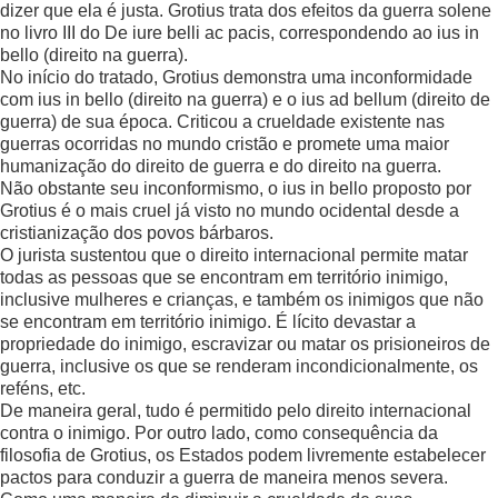
dizer que ela é justa. Grotius trata dos efeitos da guerra solene
no livro III do De iure belli ac pacis, correspondendo ao ius in
bello (direito na guerra).
No início do tratado, Grotius demonstra uma inconformidade
com ius in bello (direito na guerra) e o ius ad bellum (direito de
guerra) de sua época. Criticou a crueldade existente nas
guerras ocorridas no mundo cristão e promete uma maior
humanização do direito de guerra e do direito na guerra.
Não obstante seu inconformismo, o ius in bello proposto por
Grotius é o mais cruel já visto no mundo ocidental desde a
cristianização dos povos bárbaros.
O jurista sustentou que o direito internacional permite matar
todas as pessoas que se encontram em território inimigo,
inclusive mulheres e crianças, e também os inimigos que não
se encontram em território inimigo. É lícito devastar a
propriedade do inimigo, escravizar ou matar os prisioneiros de
guerra, inclusive os que se renderam incondicionalmente, os
reféns, etc.
De maneira geral, tudo é permitido pelo direito internacional
contra o inimigo. Por outro lado, como consequência da
filosofia de Grotius, os Estados podem livremente estabelecer
pactos para conduzir a guerra de maneira menos severa.