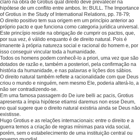
claro na obra de Grotius qual direito deve prevalecer na
hipótese de um conflito entre ambos. In: BULL. The Importance
of Grotius in the Study of International Relations, pp. 78-79;
O direito positivo tem sua origem em um princípio anterior ao
próprio pacto e que funciona como categoria jurídica universal.
Este princípio reside na obrigação de cumprir os pactos, que,
por sua vez, é válido enquanto é de direito natural. Pois é
imanente à própria natureza social e racional do homem e, por
isso conseguir vincular toda a humanidade.
Todos os homens podem conhecê-lo a priori, uma vez que são
dotados de razão e, também a posteriori, pela confirmação na
história da humanidade, e nas palavras e lições dos sábios.
O direito natural também reflete a racionalidade com que Deus
criou o mundo e ninguém, nem mesmo Ele, poderia alterá-lo, a
não ser contradizendo-se.
Em uma famosa passagem do De iure belli ac pacis, Grotius
apresenta a ímpia hipótese etiamsi daremus non esse Deum,
no qual sugere que o direito natural existiria ainda se Deus não
existisse.
Hugo Grotius e as relações internacionais: entre o direito e a
guerra temos a criação de regras mínimas para vida social,
porém, sem o estabelecimento de uma instituição central ou
governo mundial.