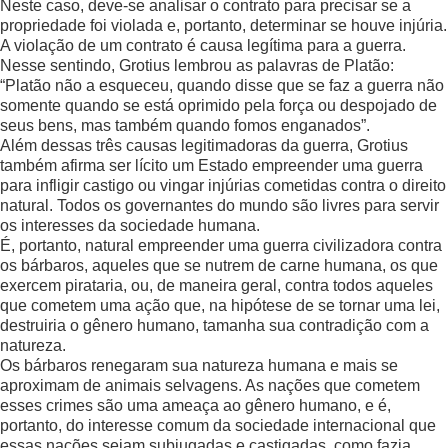
Neste caso, deve-se analisar o contrato para precisar se a
propriedade foi violada e, portanto, determinar se houve injúria.
A violação de um contrato é causa legítima para a guerra.
Nesse sentindo, Grotius lembrou as palavras de Platão:
“Platão não a esqueceu, quando disse que se faz a guerra não
somente quando se está oprimido pela força ou despojado de
seus bens, mas também quando fomos enganados”.
Além dessas três causas legitimadoras da guerra, Grotius
também afirma ser lícito um Estado empreender uma guerra
para infligir castigo ou vingar injúrias cometidas contra o direito
natural. Todos os governantes do mundo são livres para servir
os interesses da sociedade humana.
É, portanto, natural empreender uma guerra civilizadora contra
os bárbaros, aqueles que se nutrem de carne humana, os que
exercem pirataria, ou, de maneira geral, contra todos aqueles
que cometem uma ação que, na hipótese de se tornar uma lei,
destruiria o gênero humano, tamanha sua contradição com a
natureza.
Os bárbaros renegaram sua natureza humana e mais se
aproximam de animais selvagens. As nações que cometem
esses crimes são uma ameaça ao gênero humano, e é,
portanto, do interesse comum da sociedade internacional que
essas nações sejam subjugadas e castigadas, como fazia