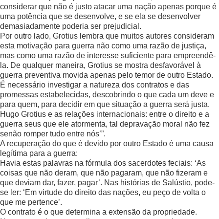
considerar que não é justo atacar uma nação apenas porque é
uma potência que se desenvolve, e se ela se desenvolver
demasiadamente poderia ser prejudicial.
Por outro lado, Grotius lembra que muitos autores consideram
esta motivação para guerra não como uma razão de justiça,
mas como uma razão de interesse suficiente para empreendê-
la. De qualquer maneira, Grotius se mostra desfavorável à
guerra preventiva movida apenas pelo temor de outro Estado.
É necessário investigar a natureza dos contratos e das
promessas estabelecidas, descobrindo o que cada um deve e
para quem, para decidir em que situação a guerra será justa.
Hugo Grotius e as relações internacionais: entre o direito e a
guerra seus que ele atormenta, tal depravação moral não fez
senão romper tudo entre nós’”.
A recuperação do que é devido por outro Estado é uma causa
legítima para a guerra:
Havia estas palavras na fórmula dos sacerdotes feciais: ‘As
coisas que não deram, que não pagaram, que não fizeram e
que deviam dar, fazer, pagar’. Nas histórias de Salústio, pode-
se ler: ‘Em virtude do direito das nações, eu peço de volta o
que me pertence’.
O contrato é o que determina a extensão da propriedade.