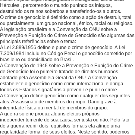
Hércules , percorrendo o mundo punindo os iníquos,
destruindo os reinos soberbos e transferindo-os a outros.
O crime de genocídio é definido como a ação de destruir, total
ou parcialmente, um grupo nacional, étnico, racial ou religioso.
A legislação brasileira e a Convenção da ONU sobre a
Prevenção e Punição do Crime de Genocídio são algumas das
principais referências sobre o tema:
A Lei 2.889/1956 define e pune o crime de genocídio. A Lei
7.209/1984 incluiu no Código Penal o genocídio cometido por
brasileiro ou domiciliado no Brasil.
A Convenção de 1948 sobre a Prevenção e Punição do Crime
de Genocídio foi o primeiro tratado de direitos humanos
adotado pela Assembleia Geral da ONU. A Convenção
estabelece o genocídio como crime internacional e obriga
todos os Estados signatários a prevenir e punir o crime.
A Convenção define genocídio como qualquer dos seguintes
atos: Assassinato de membros do grupo; Dano grave à
integridade física ou mental de membros do grupo.
A guerra solene produz alguns efeitos próprios,
independentemente de sua causa ser justa ou não. Pelo fato
de a guerra reunir dois requisitos formais ela atinge uma
regularidade formal de seus efeitos. Neste sentido, podemos