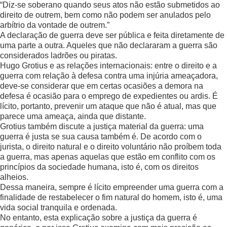
“Diz-se soberano quando seus atos não estão submetidos ao
direito de outrem, bem como não podem ser anulados pelo
arbítrio da vontade de outrem.”
A declaração de guerra deve ser pública e feita diretamente de
uma parte a outra. Aqueles que não declararam a guerra são
considerados ladrões ou piratas.
Hugo Grotius e as relações internacionais: entre o direito e a
guerra com relação à defesa contra uma injúria ameaçadora,
deve-se considerar que em certas ocasiões a demora na
defesa é ocasião para o emprego de expedientes ou ardis. É
lícito, portanto, prevenir um ataque que não é atual, mas que
parece uma ameaça, ainda que distante.
Grotius também discute a justiça material da guerra: uma
guerra é justa se sua causa também é. De acordo com o
jurista, o direito natural e o direito voluntário não proíbem toda
a guerra, mas apenas aquelas que estão em conflito com os
princípios da sociedade humana, isto é, com os direitos
alheios.
Dessa maneira, sempre é lícito empreender uma guerra com a
finalidade de restabelecer o fim natural do homem, isto é, uma
vida social tranquila e ordenada.
No entanto, esta explicação sobre a justiça da guerra é