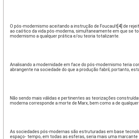
O pós-modernismo aceitando a instrução de Foucault
[4]
de rejei
ao caótico da vida pós-moderna, simultaneamente em que se tor
modernismo a qualquer prática e/ou teoria totalizante.
Analisando a modernidade em face do pós-modernismo teria com
abrangente na sociedade do que a produção fabril, portanto, es
Não sendo mais válidas e pertinentes as teorizações construídas sob
moderna corresponde a morte de Marx, bem como a de qualquer 
As sociedades pós-modernas são estruturadas em base tecnológ
espaço- tempo, em todas as esferas, seria mais uma marcante 