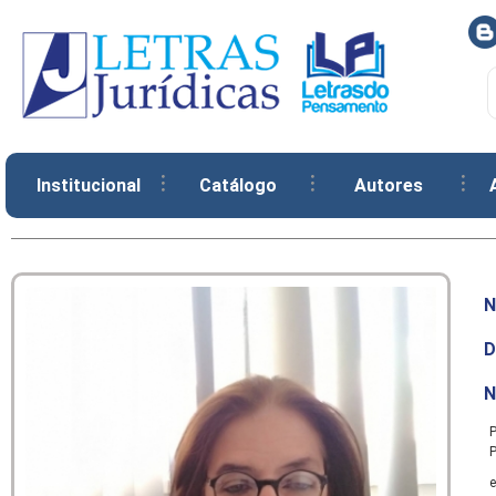
Institucional
Catálogo
Autores
N
D
N
P
P
e