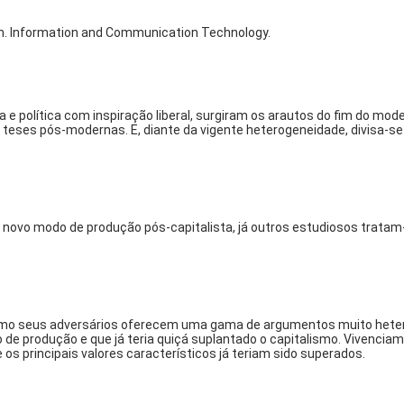
m. Information and Communication Technology.
 e política com inspiração liberal, surgiram os arautos do fim do mo
ses pós-modernas. E, diante da vigente heterogeneidade, divisa-se 
, novo modo de produção pós-capitalista, já outros estudiosos trata
mo seus adversários oferecem uma gama de argumentos muito hetero
de produção e que já teria quiçá suplantado o capitalismo. Vivenciam
s principais valores característicos já teriam sido superados.