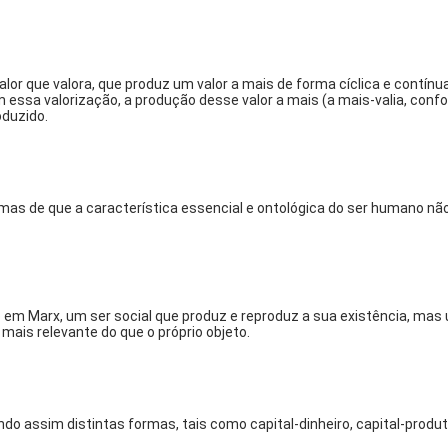
or que valora, que produz um valor a mais de forma cíclica e contínu
m essa valorização, a produção desse valor a mais (a mais-valia, co
oduzido.
s de que a característica essencial e ontológica do ser humano não 
m Marx, um ser social que produz e reproduz a sua existência, mas 
mais relevante do que o próprio objeto.
do assim distintas formas, tais como capital-dinheiro, capital-produ