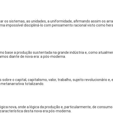
tar os sistemas, as unidades, a uniformidade, afirmando assim os arran
na impossível discipliná-lo com pensamento racional visto como hera
o base a produção sustentada na grande indústria e, como atualmen
tamos diante de nova era: a pós-moderna.
re o capital, capitalismo, valor, trabalho, sujeito revolucionário e, etc
metanarrativa totalizando.
ica nova, onde a lógica da produção e, particularmente, de consum
característica desta nova era pós-moderna.