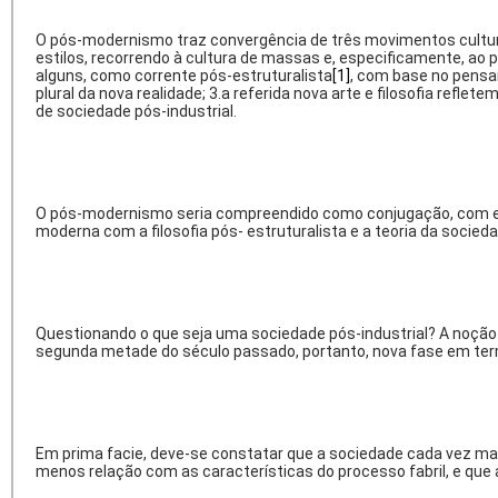
O pós-modernismo traz convergência de três movimentos culturai
estilos, recorrendo à cultura de massas e, especificamente, ao 
alguns, como corrente pós-estruturalista
[1]
, com base no pens
plural da nova realidade; 3.a referida nova arte e filosofia refl
de sociedade pós-industrial.
O pós-modernismo seria compreendido como conjugação, com evid
moderna com a filosofia pós- estruturalista e a teoria da socie
Questionando o que seja uma sociedade pós-industrial? A noção
segunda metade do século passado, portanto, nova fase em term
Em prima facie, deve-se constatar que a sociedade cada vez mais
menos relação com as características do processo fabril, e que a