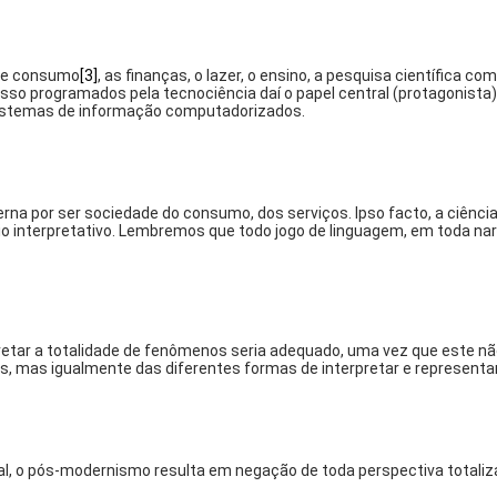
o e consumo
[3]
, as finanças, o lazer, o ensino, a pesquisa científica
o programados pela tecnociência daí o papel central (protagonista),
istemas de informação computadorizados.
erna por ser sociedade do consumo, dos serviços.
Ipso facto
, a ciênc
io interpretativo. Lembremos que todo jogo de linguagem, em toda narr
retar a totalidade de fenômenos seria adequado, uma vez que este nã
s, mas igualmente das diferentes formas de interpretar e representar 
ial, o pós-modernismo resulta em negação de toda perspectiva totali