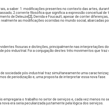
s, a saber: 1. modificações presentes no contexto das artes, duran
passado; 2.corrente filosófica que significa a expressão conceitual d
amento de Deleuze
[2]
, Derrida e Foucault, apesar de conter diferença
etem realmente as modificações ocorridas no mundo social, abarcadas po
entes fissuras e distinções, principalmente nas interpretações dos 
dade pós-industrial. Foi a conjugação destes três movimentos que tra
 de sociedade pós-industrial traz simultaneamente uma caracterizaç
os de periodização e, uma proposta de interpretar essa nova fase.
 empregaria o trabalho no setor de serviços e, cada vez menos no set
 nova era seria peculiarizada justamente pela lógica dos serviços.