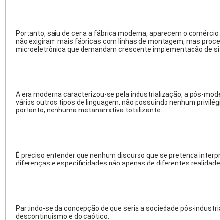
Portanto, saiu de cena a fábrica moderna, aparecem o comérci
não exigiram mais fábricas com linhas de montagem, mas process
microeletrônica que demandam crescente implementação de s
A era moderna caracterizou-se pela industrialização, a pós-mod
vários outros tipos de linguagem, não possuindo nenhum privilég
portanto, nenhuma metanarrativa totalizante.
É preciso entender que nenhum discurso que se pretenda interp
diferenças e especificidades náo apenas de diferentes realidade
Partindo-se da concepção de que seria a sociedade pós-industr
descontinuismo e do caótico.