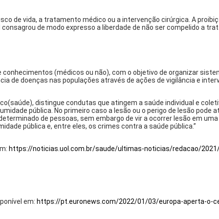
co de vida, a tratamento médico ou a intervenção cirúrgica. A proibiç
Civil consagrou de modo expresso a liberdade de não ser compelido a tr
e conhecimentos (médicos ou não), com o objetivo de organizar siste
ia de doenças nas populações através de ações de vigilância e inte
dico(saúde), distingue condutas que atingem a saúde individual e colet
columidade pública. No primeiro caso a lesão ou o perigo de lesão pode
ndeterminado de pessoas, sem embargo de vir a ocorrer lesão em uma
idade pública e, entre eles, os crimes contra a saúde pública.”
em:
https://noticias.uol.com.br/saude/ultimas-noticias/redacao/202
sponível em:
https://pt.euronews.com/2022/01/03/europa-aperta-o-c