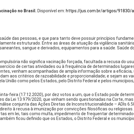
cinação no Brasil.
Disponível em:
https://jus.com.br/artigos/91830/
a saúde das pessoas, e que para tanto deve possuir princípios fundame
idamente estruturado. Entre as áreas de atuação da vigilância sanitá
saneantes, sangue e derivados, equipamentos para a saúde. Saúde do 
compulsória não significa vacinação forçada, facultada a recusa do u
exercício de certas atividades ou à frequência de determinados lugare
inentes, venham acompanhadas de ampla informação sobre a eficácia,
 aos critérios de razoabilidade e proporcionalidade; e sejam as vacin
 União como pelos Estados, pelo Distrito Federal e pelos municípios
uinta-feira (17.12.2020), por dez votos a um, que o Estado pode det
isões da Lei 13.979/2020, que vinham sendo questionadas na Corte, m
álise conjunta das Ações Diretas de Inconstitucionalidade – ADIs 6.
direito à recusa à imunização por convicções filosóficas ou religiosa
tas em lei, tais como multa, impedimento de frequentar determinados
 Também ficou definido que os Estados, o Distrito Federal e os municí