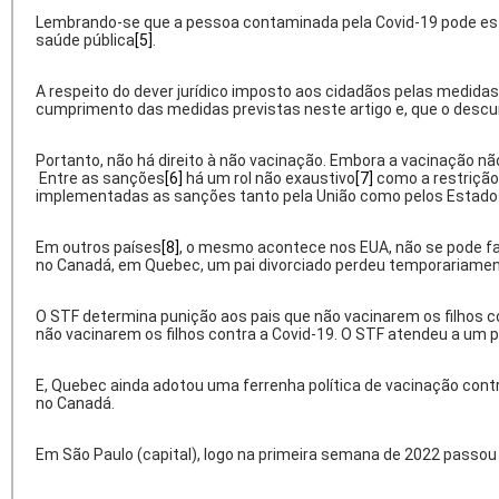
Lembrando-se que a pessoa contaminada pela Covid-19 pode esta
saúde pública
[5]
.
A respeito do dever jurídico imposto aos cidadãos pelas medidas
cumprimento das medidas previstas neste artigo e, que o descu
Portanto, não há direito à não vacinação. Embora a vacinação não
Entre as sanções
[6]
há um rol não exaustivo
[7]
como a restrição 
implementadas as sanções tanto pela União como pelos Estados, 
Em outros países
[8]
, o mesmo acontece nos EUA, não se pode f
no Canadá, em Quebec, um pai divorciado perdeu temporariamente 
O STF determina punição aos pais que não vacinarem os filhos co
não vacinarem os filhos contra a Covid-19. O STF atendeu a um p
E, Quebec ainda adotou uma ferrenha política de vacinação contr
no Canadá.
Em São Paulo (capital), logo na primeira semana de 2022 passou 