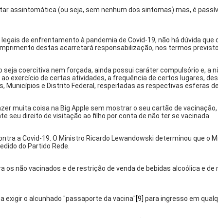
r assintomática (ou seja, sem nenhum dos sintomas) mas, é passível
 legais de enfrentamento à pandemia de Covid-19, não há dúvida que o
mprimento destas acarretará responsabilização, nos termos previstos
 seja coercitiva nem forçada, ainda possui caráter compulsório e, a nã
ao exercício de certas atividades, a frequência de certos lugares, de
Municípios e Distrito Federal, respeitadas as respectivas esferas 
azer muita coisa na
Big Apple
sem mostrar o seu cartão de vacinação,
seu direito de visitação ao filho por conta de não ter se vacinada.
ntra a Covid-19. O Ministro Ricardo Lewandowski determinou que o Min
edido do Partido Rede.
a os não vacinados e de restrição de venda de bebidas alcoólica e de
a exigir o alcunhado "passaporte da vacina"
[9]
para ingresso em qual