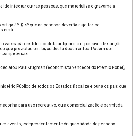
 de infectar outras pessoas, que materializa o gravame a
 artigo 3º, § 4º que as pessoas deverão sujeitar-se
 em lei.
o vacinação institui conduta antijurídica e, passível de sanção.
sde que previstas em lei, ou desta decorrentes. Podem ser
de competência.
 declarou Paul Krugman (economista vencedor do Prêmio Nobel),
istério Público de todos os Estados fiscalize e puna os pais que
 maconha para uso recreativo, cuja comercialização é permitida
quer evento, independentemente da quantidade de pessoas.