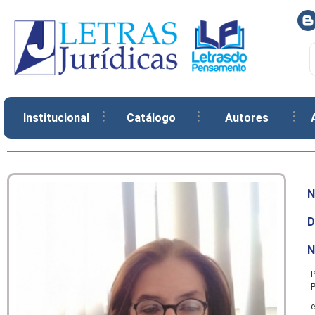
Institucional
Catálogo
Autores
N
D
N
P
P
e