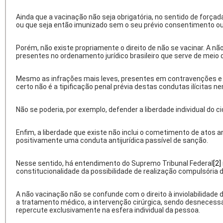
Ainda que a vacinação não seja obrigatória, no sentido de forçad
ou que seja então imunizado sem o seu prévio consentimento ou
Porém, não existe propriamente o direito de não se vacinar. A não 
presentes no ordenamento jurídico brasileiro que serve de mei
Mesmo as infrações mais leves, presentes em contravenções e cr
certo não é a tipificação penal prévia destas condutas ilícita
Não se poderia, por exemplo, defender a liberdade individual do c
Enfim, a liberdade que existe não inclui o cometimento de atos ant
positivamente uma conduta antijurídica passível de sanção.
Nesse sentido, há entendimento do Supremo Tribunal Federal
[2]
constitucionalidade da possibilidade de realização compulsória d
A não vacinação não se confunde com o direito à inviolabilidad
a tratamento médico, a intervenção cirúrgica, sendo desnecessári
repercute exclusivamente na esfera individual da pessoa.