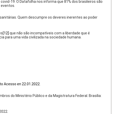
 covid-19. O
Datafolha
nos informa que 81% dos brasileiros são
 eventos.
sanitárias. Quem descumpre os deveres inerentes ao poder
es
[12]
que não são incompatíveis com a liberdade que é
ia para uma vida civilizada na sociedade humana.
to Acesso en 22.01.2022
.
mbros do Ministério Público e da Magistratura Federal. Brasília:
2022.