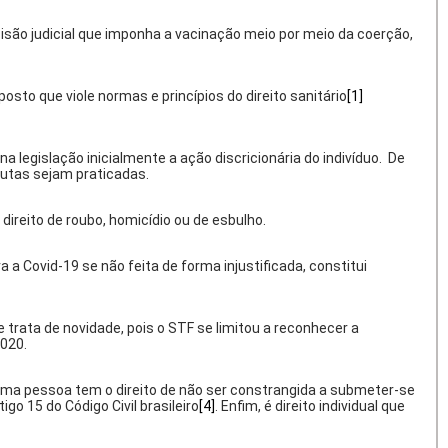
cisão judicial que imponha a vacinação meio por meio da coerção,
posto que viole normas e princípios do direito sanitário
[1]
legislação inicialmente a ação discricionária do indivíduo. De
dutas sejam praticadas.
direito de roubo, homicídio ou de esbulho.
a a Covid-19 se não feita de forma injustificada, constitui
 trata de novidade, pois o STF se limitou a reconhecer a
2020.
 Uma pessoa tem o direito de não ser constrangida a submeter-se
go 15 do Código Civil brasileiro
[4]
. Enfim, é direito individual que