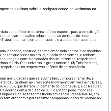
aspectos-juridicos-sobre-a-obrigatoriedade-de-vacinacao-no-
ntais específicos e sistema jurídico especial para a construção
ria encontram-se ações relacionadas ao controle de risco
Trabalhador: ambiente de trabalho e a saúde do trabalhador.
suário, podendo, contudo, ser implementada por meio de medidas
s, desde que previstas em lei, ou dela decorrentes, e tenham
 segurança e contraindicações dos imunizantes, respeitem a
as distribuídas universal e gratuitamente. (II) Tais medidas,
, respeitadas as respectivas esferas de competência.
erminar aos cidadãos que se submetam, compulsoriamente, à
as atendeu também ao crescente movimento antivacina no Brasil,
586 e 6.587, que tratam unicamente do coronavírus, e do Recurso
s. De acordo com a decisão do STF, o Estado pode impor aos
 lugares e de se fazer matrícula em escola. Ressaltou-se, em
pios têm autonomia para realizar campanhas locais de vacinação.