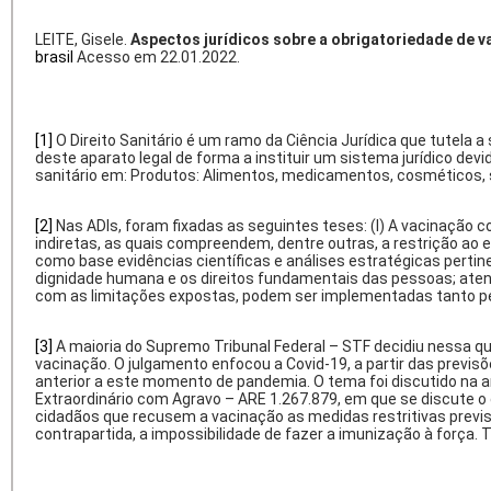
LEITE, Gisele.
Aspectos jurídicos sobre a obrigatoriedade de va
brasil
Acesso em 22.01.2022.
[1]
O Direito Sanitário é um ramo da Ciência Jurídica que tutela 
deste aparato legal de forma a instituir um sistema jurídico dev
sanitário em: Produtos: Alimentos, medicamentos, cosméticos, 
[2]
Nas ADIs, foram fixadas as seguintes teses: (I) A vacinação 
indiretas, as quais compreendem, dentre outras, a restrição ao 
como base evidências científicas e análises estratégicas pert
dignidade humana e os direitos fundamentais das pessoas; atendam
com as limitações expostas, podem ser implementadas tanto pela
[3]
A maioria do Supremo Tribunal Federal – STF decidiu nessa q
vacinação. O julgamento enfocou a Covid-19, a partir das prev
anterior a este momento de pandemia. O tema foi discutido na an
Extraordinário com Agravo – ARE 1.267.879, em que se discute o 
cidadãos que recusem a vacinação as medidas restritivas previs
contrapartida, a impossibilidade de fazer a imunização à força.