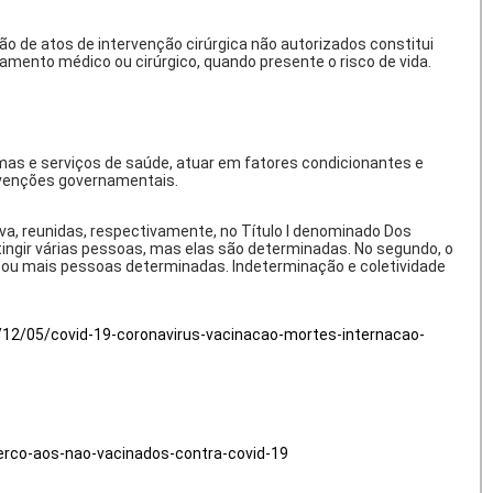
ão de atos de intervenção cirúrgica não autorizados constitui
atamento médico ou cirúrgico, quando presente o risco de vida.
mas e serviços de saúde, atuar em fatores condicionantes e
rvenções governamentais.
iva, reunidas, respectivamente, no Título I denominado Dos
 atingir várias pessoas, mas elas são determinadas. No segundo, o
 ou mais pessoas determinadas. Indeterminação e coletividade
1/12/05/covid-19-coronavirus-vacinacao-mortes-internacao-
erco-aos-nao-vacinados-contra-covid-19