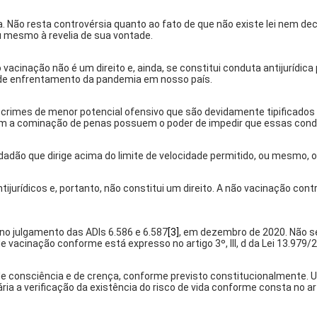
a. Não resta controvérsia quanto ao fato de que não existe lei nem de
 mesmo à revelia de sua vontade.
vacinação não é um direito e, ainda, se constitui conduta antijurídica 
o de enfrentamento da pandemia em nosso país.
imes de menor potencial ofensivo que são devidamente tipificados na 
s nem a cominação de penas possuem o poder de impedir que essas con
idadão que dirige acima do limite de velocidade permitido, ou mesmo, o 
ijurídicos e, portanto, não constitui um direito. A não vacinação contr
no julgamento das ADIs 6.586 e 6.587
[3]
, em dezembro de 2020. Não se
e vacinação conforme está expresso no artigo 3º, III, d da Lei 13.979/
e de consciência e de crença, conforme previsto constitucionalmente.
a a verificação da existência do risco de vida conforme consta no arti