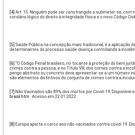
[4]
Art. 15. Ninguém pode ser constrangido a submeter-se, com ris
corolário lógico do direito à integridade física e o novo Código 
[5]
Saúde Pública na concepção mais tradicional, é a aplicação d
determinantes do processo saúde-doença controlando a incidênc
[6]
“O Código Penal brasileiro, no tocante à proteção do bem jurí
crimes contra a pessoa, e no Título VIII, dos crimes contra a in
perigo abstrato ou concreto deve apresentar-se a um número i
são elementos distintivos do conjunto de crimes contra a incolum
[7]
Não Vacinados são 89% dos mortos por Covid-19. Disponível 
brasil.htm
Acesso em 22.01.2022.
[8]
Europa aperta o cerco aos não-vacinados contra covid-19. Di