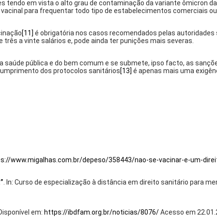
tes tendo em vista o alto grau de contaminação da variante ômicron da
vacinal para frequentar todo tipo de estabelecimentos comerciais ou
acinação
[11]
é obrigatória nos casos recomendados pelas autoridades 
e três a vinte salários e, pode ainda ter punições mais severas.
da saúde pública e do bem comum e se submete,
ipso facto
, as sançõ
cumprimento dos protocolos sanitários
[13]
é apenas mais uma exigênc
ps://www.migalhas.com.br/depeso/358443/nao-se-vacinar-e-um-direi
”
. In: Curso de especialização à distância em direito sanitário para me
 Disponível em:
https://ibdfam.org.br/noticias/8076/
Acesso em 22.01.