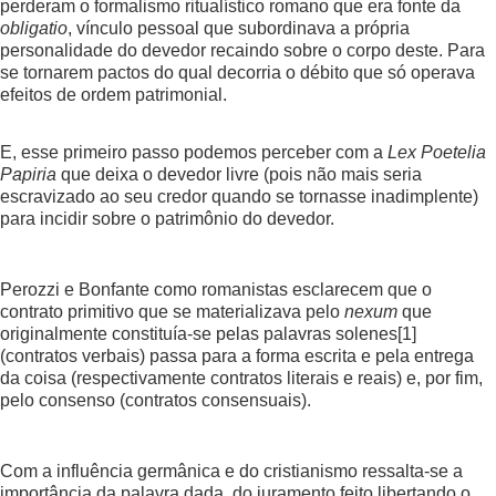
perderam o formalismo ritualístico romano que era fonte da
obligatio
, vínculo pessoal que subordinava a própria
personalidade do devedor recaindo sobre o corpo deste. Para
se tornarem pactos do qual decorria o débito que só operava
efeitos de ordem patrimonial.
E, esse primeiro passo podemos perceber com a
Lex Poetelia
Papiria
que deixa o devedor livre (pois não mais seria
escravizado ao seu credor quando se tornasse inadimplente)
para incidir sobre o patrimônio do devedor.
Perozzi e Bonfante como romanistas esclarecem que o
contrato primitivo que se materializava pelo
nexum
que
originalmente constituía-se pelas palavras solenes
[1]
(contratos verbais) passa para a forma escrita e pela entrega
da coisa (respectivamente contratos literais e reais) e, por fim,
pelo consenso (contratos consensuais).
Com a influência germânica e do cristianismo ressalta-se a
importância da palavra dada, do juramento feito libertando o