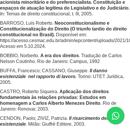
acionista minoritário e do preferencialista. Constituição e
espaços de atuação legítima do Legislativo e do Judiciário
.
In:
Temas de direito constitucional, t. III, 2005.
BARROSO, Luís Roberto.
Neoconstitucionalismo e
Constitucionalização do Direito (O triunfo tardio do direito
constitucional no Brasil).
Disponível em:
https://acesso.cesmac.edu.br/admin/wpcontent/uploads/2021/
Acesso em 5.10.2024.
BOBBIO, Norberto.
A era dos direitos
. Tradução de Carlos
Nelson Coutinho. Rio de Janeiro: Campus, 1992
BUFFA, Francesco; CASSANO, Giuseppe.
Il danno
esistenziale nel rapporto di lavoro.
Torino: UTET Jurídica,
2005.
CASTRO, Roberto Siqueira.
Aplicação dos direitos
fundamentais às relações privadas: Estudos em
homenagem a Carlos Alberto Menezes Direito
. Rio de
Janeiro: Renovar, 2003.
CENDON, Paolo; ZIVIZ, Patrizia.
Il risarcimento del danno
esistenziale
. Milão: Giuffrè Editore, 2003.