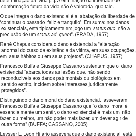
determinação da vida [...]. A eliminação da liberdade de
conformação futura da vida não é valorada qua tale.
O que integra o dano existencial é a abalação da liberdade de
‘continuar o passado feliz e tranquilo’. Em suma: nos danos
existenciais, está tipicamente em jogo um
status quo
, não a
preclusão de um
status ad quem
”. (FRADA, 1957).
René Chapus considera o dano existencial a “alteração
anormal do curso da existência da vítima, em suas ocupações,
em seus hábitos ou em seus projetos”. (CHAPUS, 1957).
Francesco Buffa e Giuseppe Cassano sustentam que o dano
existencial “abarca todas as lesões que, não sendo
reconduzíveis aos danos patrimoniais ou biológicos em
sentido estrito, incidem sobre interesses juridicamente
protegidos”.
Distinguindo o dano moral do dano existencial, asseveram
Francesco Buffa e Giuseppe Cassano que “o dano moral é
essencialmente um sentir, o dano existencial é mais um não
fazer, ou melhor, um não poder mais fazer, um dever agir de
outra forma” (BUFFA; CASSANO, 2005).
Leysser L. León Hilario assevera que o dano existencial está