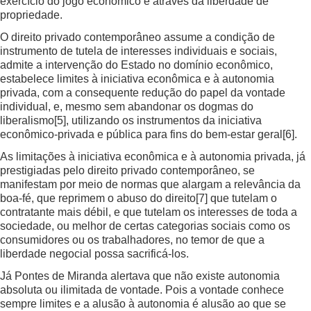
exercício do jogo econômico e através da liberdade de
propriedade.
O direito privado contemporâneo assume a condição de
instrumento de tutela de interesses individuais e sociais,
admite a intervenção do Estado no domínio econômico,
estabelece limites à iniciativa econômica e à autonomia
privada, com a consequente redução do papel da vontade
individual, e, mesmo sem abandonar os dogmas do
liberalismo
[5]
, utilizando os instrumentos da iniciativa
econômico-privada e pública para fins do bem-estar geral
[6]
.
As limitações à iniciativa econômica e à autonomia privada, já
prestigiadas pelo direito privado contemporâneo, se
manifestam por meio de normas que alargam a relevância da
boa-fé, que reprimem o abuso do direito
[7]
que tutelam o
contratante mais débil, e que tutelam os interesses de toda a
sociedade, ou melhor de certas categorias sociais como os
consumidores ou os trabalhadores, no temor de que a
liberdade negocial possa sacrificá-los.
Já Pontes de Miranda alertava que não existe autonomia
absoluta ou ilimitada de vontade. Pois a vontade conhece
sempre limites e a alusão à autonomia é alusão ao que se