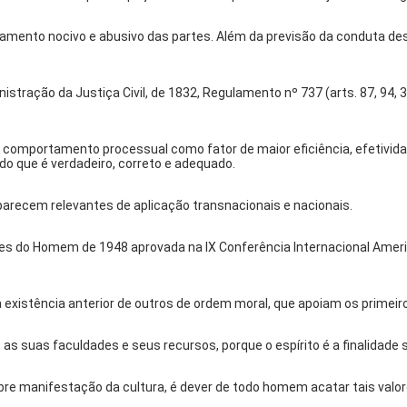
amento nocivo e abusivo das partes. Além da previsão da conduta 
ação da Justiça Civil, de 1832, Regulamento nº 737 (arts. 87, 94, 337
 comportamento processual como fator de maior eficiência, efetividad
o que é verdadeiro, correto e adequado.
arecem relevantes de aplicação transnacionais e nacionais.
s do Homem de 1948 aprovada na IX Conferência Internacional Americ
a existência anterior de outros de ordem moral, que apoiam os prime
s as suas faculdades e seus recursos, porque o espírito é a finalida
bre manifestação da cultura, é dever de todo homem acatar tais valor