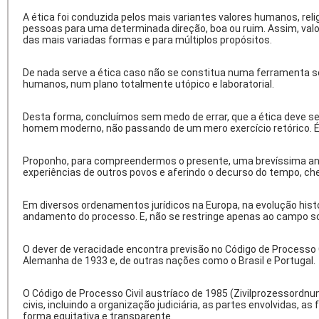
A ética foi conduzida pelos mais variantes valores humanos, re
pessoas para uma determinada direção, boa ou ruim. Assim, val
das mais variadas formas e para múltiplos propósitos.
De nada serve a ética caso não se constitua numa ferramenta 
humanos, num plano totalmente utópico e laboratorial.
Desta forma, concluímos sem medo de errar, que a ética deve se
homem moderno, não passando de um mero exercício retórico. Ét
Proponho, para compreendermos o presente, uma brevíssima anál
experiências de outros povos e aferindo o decurso do tempo, 
Em diversos ordenamentos jurídicos na Europa, na evolução his
andamento do processo. E, não se restringe apenas ao campo so
O dever de veracidade encontra previsão no Código de Processo 
Alemanha de 1933 e, de outras nações como o Brasil e Portugal.
O Código de Processo Civil austríaco de 1985 (Zivilprozessordnun
civis, incluindo a organização judiciária, as partes envolvidas, 
forma equitativa e transparente.