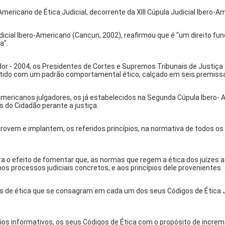
ericano de Ética Judicial, decorrente da XIII Cúpula Judicial Ibero-A
dicial Ibero-Americano (Cancun, 2002), reafirmou que é “um direito f
a”.
or - 2004, os Presidentes de Cortes e Supremos Tribunais de Justiça
ido com um padrão comportamental ético, calçado em seis premiss
o-americanos julgadores, os já estabelecidos na Segunda Cúpula Ibero-
s do Cidadão perante a justiça.
rovem e implantem, os referidos princípios, na normativa de todos 
para o efeito de fomentar que, as normas que regem a ética dos juízes
os processos judiciais concretos, e aos princípios dele provenientes.
pios de ética que se consagram em cada um dos seus Códigos de Ética 
eios informativos, os seus Códigos de Ética com o propósito de increm