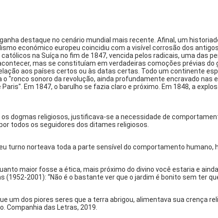
anha destaque no cenário mundial mais recente. Afinal, um historiad
lismo económico europeu coincidiu com a visível corrosão dos antigos
e católicos na Suíça no fim de 1847, vencida pelos radicais, uma das p
 acontecer, mas se constituíam em verdadeiras comoções prévias do g
ação aos países certos ou às datas certas. Todo um continente espera
via o "ronco sonoro da revolução, ainda profundamente encravado nas 
 Paris". Em 1847, o barulho se fazia claro e próximo. Em 1848, a explosã
 os dogmas religiosos, justificava-se a necessidade de comportamento
 por todos os seguidores dos ditames religiosos.
seu turno norteava toda a parte sensível do comportamento humano, ha
o maior fosse a ética, mais próximo do divino você estaria e ainda 
ams (1952-2001): “Não é o bastante ver que o jardim é bonito sem ter 
ue um dos piores seres que a terra abrigou, alimentava sua crença r
rio. Companhia das Letras, 2019.