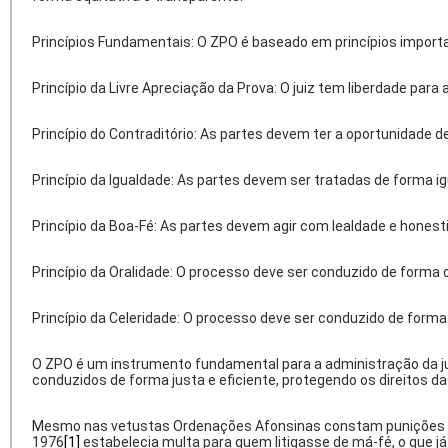
Princípios Fundamentais: O ZPO é baseado em princípios important
Princípio da Livre Apreciação da Prova: O juiz tem liberdade pa
Princípio do Contraditório: As partes devem ter a oportunidade 
Princípio da Igualdade: As partes devem ser tratadas de forma ig
Princípio da Boa-Fé: As partes devem agir com lealdade e honest
Princípio da Oralidade: O processo deve ser conduzido de forma o
Princípio da Celeridade: O processo deve ser conduzido de forma
O ZPO é um instrumento fundamental para a administração da just
conduzidos de forma justa e eficiente, protegendo os direitos das
Mesmo nas vetustas Ordenações Afonsinas constam punições par
1976
[1]
estabelecia multa para quem litigasse de má-fé, o que j