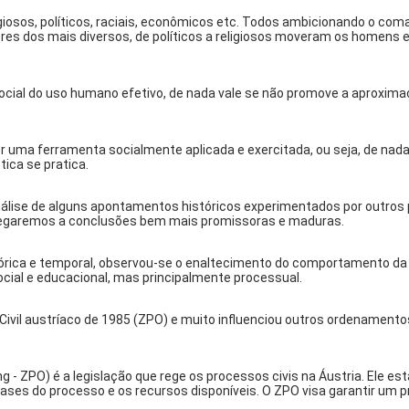
ligiosos, políticos, raciais, econômicos etc. Todos ambicionando o c
ores dos mais diversos, de políticos a religiosos moveram os homen
social do uso humano efetivo, de nada vale se não promove a aproxi
r uma ferramenta socialmente aplicada e exercitada, ou seja, de nada
ica se pratica.
ise de alguns apontamentos históricos experimentados por outros po
chegaremos a conclusões bem mais promissoras e maduras.
tórica e temporal, observou-se o enaltecimento do comportamento da
cial e educacional, mas principalmente processual.
Civil austríaco de 1985 (ZPO) e muito influenciou outros ordenament
g - ZPO) é a legislação que rege os processos civis na Áustria. Ele e
as fases do processo e os recursos disponíveis. O ZPO visa garantir um 