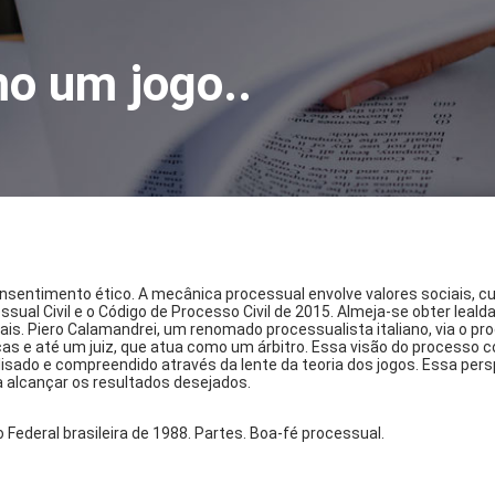
o um jogo..
ntimento ético. A mecânica processual envolve valores sociais, cultu
sual Civil e o Código de Processo Civil de 2015. Almeja-se obter leal
is. Piero Calamandrei, um renomado processualista italiano, via o pr
icas e até um juiz, que atua como um árbitro. Essa visão do processo
isado e compreendido através da lente da teoria dos jogos. Essa pers
ra alcançar os resultados desejados.
 Federal brasileira de 1988. Partes. Boa-fé processual.