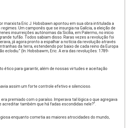
or marxista Eric J. Hobsbawn apontou em sua obra intitulada a
 regimes. Um camponês que se insurgia na Galícia, a eleição de
erenes insurreições autónomas da Sicília, em Palermo, no início
rande tufão. Todos sabiam disso. Raras vezes a revolução foi
va, já agora pronto a espalhar a notícia da revolução através
entranhas da terra, estendendo por baixo de cada reino da Europa
o eclodiu.” (
In:
Hobsbawm, Eric. A era das revoluções: 1789-
 ético para garantir, além de nossas virtudes e aceitação
via assim um forte controle efetivo e silencioso.
era premiado com o paraíso. Imperava tal lógica o que agregava
que acreditar também que há fadas escondidas nele?”.
eligiosa enquanto cometia as maiores atrocidades do mundo,