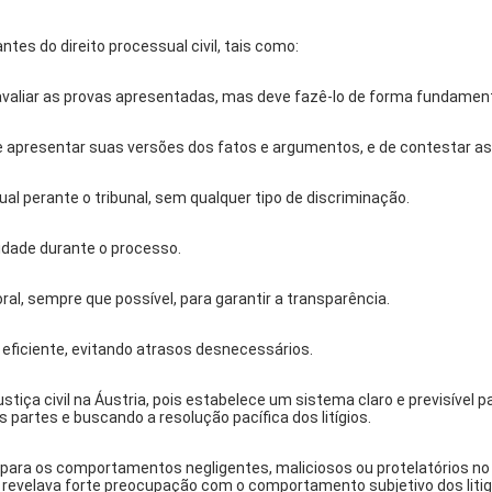
es do direito processual civil, tais como:
ra avaliar as provas apresentadas, mas deve fazê-lo de forma fundamen
de apresentar suas versões dos fatos e argumentos, e de contestar as
ual perante o tribunal, sem qualquer tipo de discriminação.
idade durante o processo.
ral, sempre que possível, para garantir a transparência.
 eficiente, evitando atrasos desnecessários.
iça civil na Áustria, pois estabelece um sistema claro e previsível p
 partes e buscando a resolução pacífica dos litígios.
a os comportamentos negligentes, maliciosos ou protelatórios no t
á revelava forte preocupação com o comportamento subjetivo dos liti