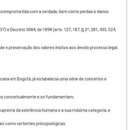
descomprometida com a verdade, bem como perdas e danos
) e Decreto 3084, de 1898 (arts. 127, 187, § 2º, 281, 435, 524,
e e preservação dos valores ínsitos aos devido processo legal.
ana em Bogotá, já estabelecia uma série de conceitos e
iros conceitualmente e os fundamentam;
de suprema da existência humana e a sua máxima categoria; e
es como vertentes principiológicas.