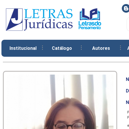
Institucional
Catálogo
Autores
N
D
N
P
P
e