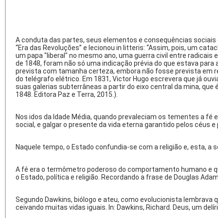
A conduta das partes, seus elementos e consequências sociais g
“Era das Revoluções” e lecionou
in litteris:
“Assim, pois, um catac
um papa "liberal" no mesmo ano, uma guerra civil entre radicais 
de 1848, foram não só uma indicação prévia do que estava para
prevista com tamanha certeza, embora não fosse prevista em rel
do telégrafo elétrico. Em 1831, Victor Hugo escrevera que já ou
suas galerias subterrâneas a partir do eixo central da mina, que é
1848. Editora Paz e Terra, 2015.).
Nos idos da Idade Média, quando prevaleciam os tementes a fé e
social, e galgar o presente da vida eterna garantido pelos céus e
Naquele tempo, o Estado confundia-se com a religião e, esta, a 
A fé era o termômetro poderoso do comportamento humano e quant
o Estado, política e religião. Recordando a frase de Douglas Ad
Segundo Dawkins, biólogo e ateu, como evolucionista lembrava q
ceivando muitas vidas iguais. In: Dawkins, Richard. Deus, um delí